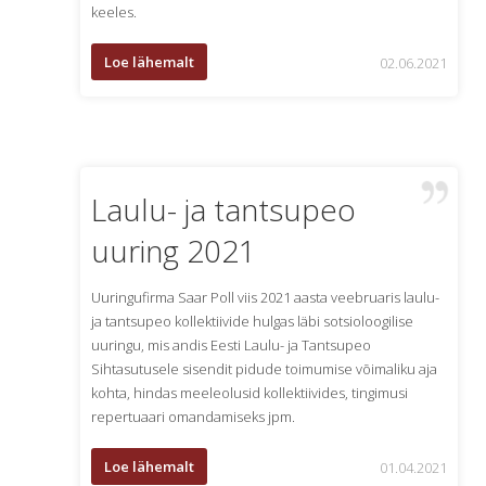
keeles.
Loe lähemalt
02.06.2021
Laulu- ja tantsupeo
uuring 2021
Uuringufirma Saar Poll viis 2021 aasta veebruaris laulu-
ja tantsupeo kollektiivide hulgas läbi sotsioloogilise
uuringu, mis andis Eesti Laulu- ja Tantsupeo
Sihtasutusele sisendit pidude toimumise võimaliku aja
kohta, hindas meeleolusid kollektiivides, tingimusi
repertuaari omandamiseks jpm.
Loe lähemalt
01.04.2021