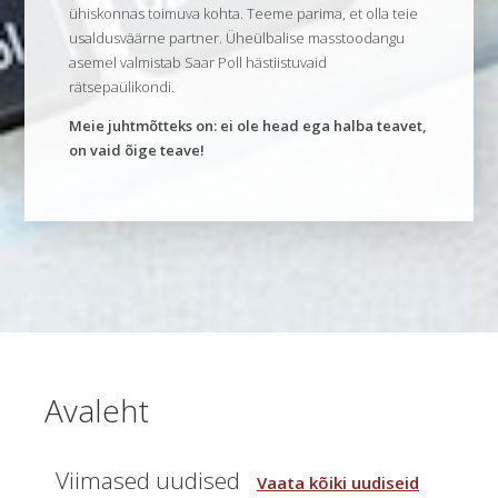
ühiskonnas toimuva kohta. Teeme parima, et olla teie
usaldusväärne partner. Üheülbalise masstoodangu
asemel valmistab Saar Poll hästiistuvaid
rätsepaülikondi.
Meie juhtmõtteks on: ei ole head ega halba teavet,
on vaid õige teave!
swiss
Avaleht
breitlingreplica.to
craftsmen
have
Viimased uudised
Vaata kõiki uudiseid
skillful