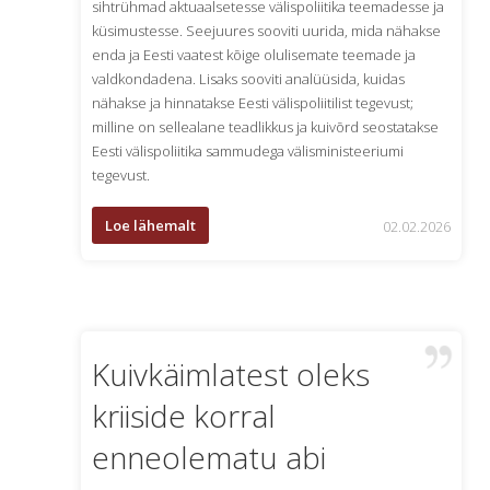
exquisite
sihtrühmad aktuaalsetesse välispoliitika teemadesse ja
beauty
küsimustesse. Seejuures sooviti uurida, mida nähakse
can
enda ja Eesti vaatest kõige olulisemate teemade ja
be
valdkondadena. Lisaks sooviti analüüsida, kuidas
the
nähakse ja hinnatakse Eesti välispoliitilist tegevust;
sign
milline on sellealane teadlikkus ja kuivõrd seostatakse
of
Eesti välispoliitika sammudega välisministeeriumi
https://www.swisswatch.to
tegevust.
forum.
the
Loe lähemalt
02.02.2026
watchmaking
crafts
of
best
bvlgarireplica.ru
Kuivkäimlatest oleks
is
in
kriiside korral
leading
position.
enneolematu abi
fine
quantity