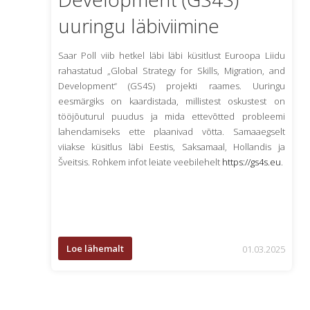
uuringu läbiviimine
Saar Poll viib hetkel läbi läbi küsitlust Euroopa Liidu
rahastatud „Global Strategy for Skills, Migration, and
Development“ (GS4S) projekti raames. Uuringu
eesmärgiks on kaardistada, millistest oskustest on
tööjõuturul puudus ja mida ettevõtted probleemi
lahendamiseks ette plaanivad võtta. Samaaegselt
viiakse küsitlus läbi Eestis, Saksamaal, Hollandis ja
Šveitsis. Rohkem infot leiate veebilehelt
https://gs4s.eu
.
Loe lähemalt
01.03.2025