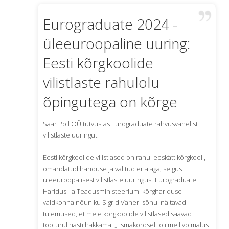
Eurograduate 2024 -
üleeuroopaline uuring:
Eesti kõrgkoolide
vilistlaste rahulolu
õpingutega on kõrge
Saar Poll OÜ tutvustas Eurograduate rahvusvahelist
vilistlaste uuringut.
Eesti kõrgkoolide vilistlased on rahul eeskätt kõrgkooli,
omandatud hariduse ja valitud erialaga, selgus
üleeuroopalisest vilistlaste uuringust Eurograduate.
Haridus- ja Teadusministeeriumi kõrghariduse
valdkonna nõuniku Sigrid Vaheri sõnul näitavad
tulemused, et meie kõrgkoolide vilistlased saavad
tööturul hästi hakkama. „Esmakordselt oli meil võimalus