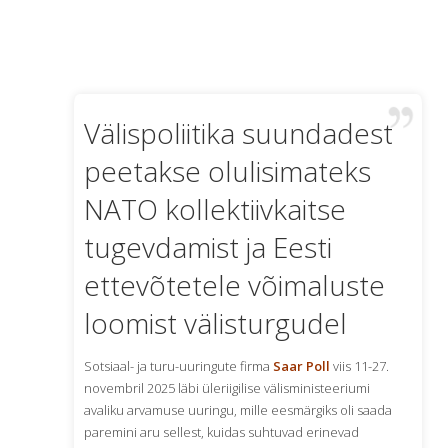
craftsmanship.
regular
people
from
all
of
Välispoliitika suundadest
the
peetakse olulisimateks
walks
of
NATO kollektiivkaitse
life
like
tugevdamist ja Eesti
exact
ettevõtetele võimaluste
tagheuer.to
.
the
loomist välisturgudel
main
ingenious
schooling
Sotsiaal- ja turu-uuringute firma
Saar Poll
viis 11-27.
gourmet
novembril 2025 läbi üleriigilise välisministeeriumi
design
avaliku arvamuse uuringu, mille eesmärgiks oli saada
and
paremini aru sellest, kuidas suhtuvad erinevad