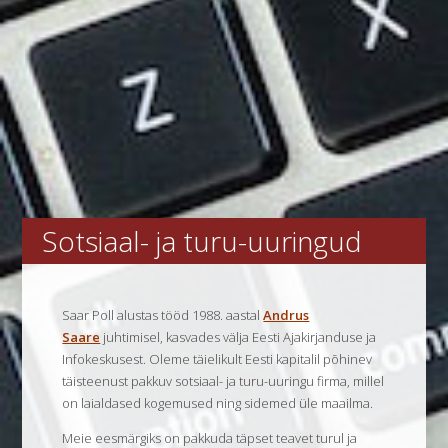
Sotsiaal- ja turu-uuringud
Saar Poll alustas tööd 1988. aastal
Andrus
Saare
juhtimisel, kasvades välja Eesti Ajakirjanduse ja
Infokeskusest. Oleme täielikult Eesti kapitalil põhinev
täisteenust pakkuv sotsiaal- ja turu-uuringu firma, millel
on laialdased kogemused ning sidemed üle maailma.
Meie eesmärgiks on pakkuda täpset teavet turul ja