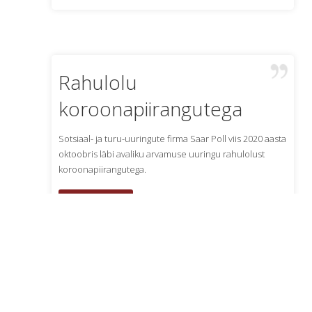
Rahulolu
koroonapiirangutega
Sotsiaal- ja turu-uuringute firma Saar Poll viis 2020 aasta
oktoobris läbi avaliku arvamuse uuringu rahulolust
koroonapiirangutega.
Loe lähemalt
30.11.2020
Saar Poll tutvustas