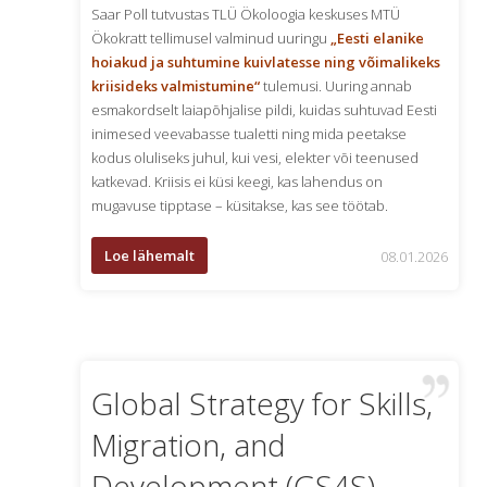
Saar Poll tutvustas TLÜ Ökoloogia keskuses MTÜ
of
Ökokratt tellimusel valminud uuringu
„Eesti elanike
cheap
hoiakud ja suhtumine kuivlatesse ning võimalikeks
aaa
kriisideks valmistumine“
tulemusi. Uuring annab
manoloblahnikreplica.ru
esmakordselt laiapõhjalise pildi, kuidas suhtuvad Eesti
manolo
inimesed veevabasse tualetti ning mida peetakse
blahnik
kodus oluliseks juhul, kui vesi, elekter või teenused
outlet
.
katkevad. Kriisis ei küsi keegi, kas lahendus on
exact
mugavuse tipptase – küsitakse, kas see töötab.
pl.wellreplicas.to
showcases
Loe lähemalt
08.01.2026
substantial
areas.
armanireplica.ru
forum
causes
refined
Global Strategy for Skills,
electro-
mechanical
Migration, and
running
watches.
Development (GS4S)