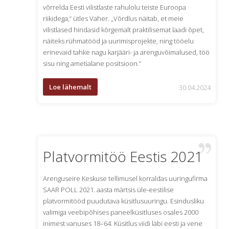
võrrelda Eesti vilistlaste rahulolu teiste Euroopa
riikidega,“ ütles Vaher. „Võrdlus näitab, et meie
vilistlased hindasid kõrgemalt praktilisemat laadi õpet,
näiteks rühmatööd ja uurimisprojekte, ning tööelu
erinevaid tahke nagu karjääri- ja arenguvõimalused, töö
sisu ning ametialane positsioon.“
Loe lähemalt
30.04.2024
Platvormitöö Eestis 2021
Arenguseire Keskuse tellimusel korraldas uuringufirma
SAAR POLL 2021. aasta märtsis üle-eestilise
platvormitööd puudutava küsitlusuuringu. Esindusliku
valimiga veebipõhises paneelküsitluses osales 2000
inimest vanuses 18–64. Küsitlus viidi läbi eesti ja vene